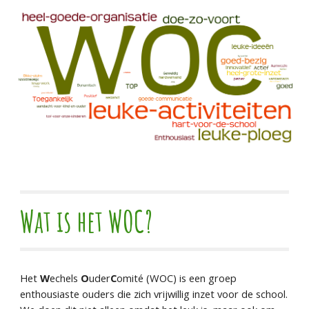
Wat is het WOC?
Het
W
echels
O
uder
C
omité (WOC) is een groep
enthousiaste ouders die zich vrijwillig inzet voor de school.