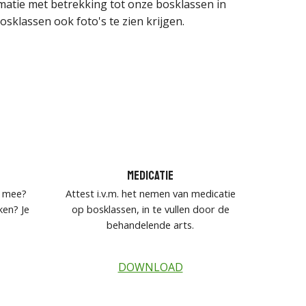
rmatie met betrekking tot onze
bosklassen in
bosklassen ook foto's te zien krijgen.
Medicatie
r mee?
Attest i.v.m. het nemen van medicatie
ken? Je
op
bosklassen
, in te vullen door de
behandelende arts.
DOWNLOAD