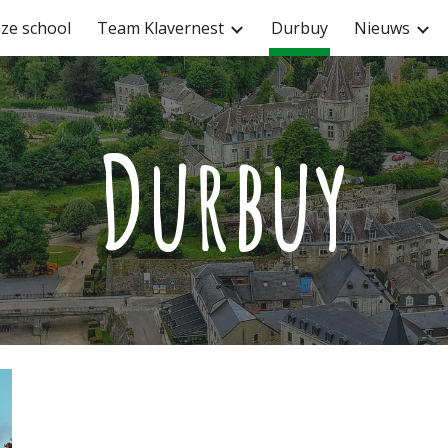
ze school
Team Klavernest
Durbuy
Nieuws
ip to main content
Skip to navigat
Durbuy