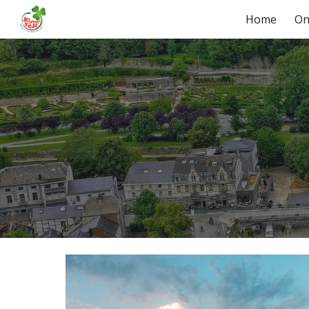
Home
On
Sk