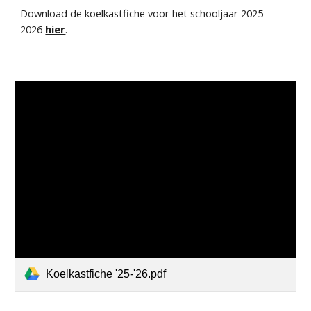
Download de koelkastfiche voor het schooljaar 202
5
-
202
6
hier
.
Koelkastfiche '25-'26.pdf